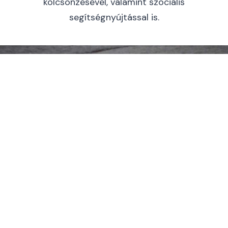
kölcsönzésével, valamint szociális
segítségnyújtással is.