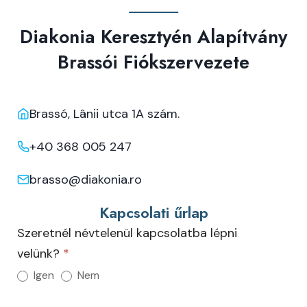
Diakonia Keresztyén Alapítvány
Brassói Fiókszervezete
Brassó, Lânii utca 1A szám.
+40 368 005 247
brasso@diakonia.ro
Kapcsolati űrlap
Kapcsolat
Szeretnél névtelenül kapcsolatba lépni
Brassó
velünk?
*
Igen
Nem