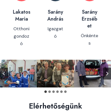
Lakatos
Sarány
Sarány
Maria
András
Erzséb
et
Otthoni
Igazgat
Önkénte
gondoz
ó
s
ó
Elérhetőségünk