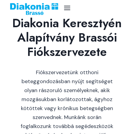
2014-től / Brassó megye
Skip
to
Diakonia Keresztyén
content
Alapítvány Brassói
Fiókszervezete
Fiókszervezetünk otthoni
beteggondozásban nyújt segítséget
olyan rászoruló személyeknek, akik
mozgásukban korlátozottak, ágyhoz
kötöttek vagy krónikus betegségben
szenvednek. Munkánk során
foglalkozunk továbbá segédeszközök