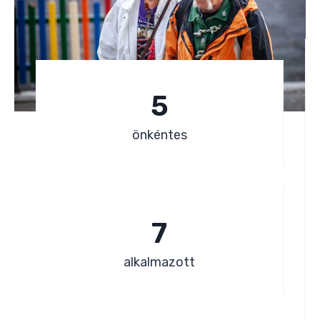
5
5
önkéntes
7
7
alkalmazott