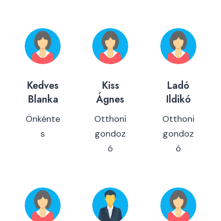
Kedves
Kiss
Ladó
Blanka
Ágnes
Ildikó
Önkénte
Otthoni
Otthoni
s
gondoz
gondoz
ó
ó