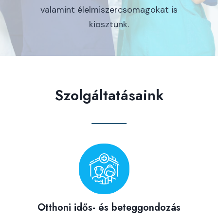
valamint élelmiszercsomagokat is
kiosztunk.
Szolgáltatásaink
Otthoni idős- és beteggondozás