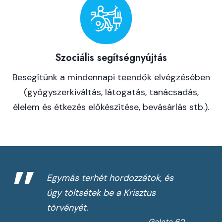
Szociális segítségnyújtás
Besegítünk a mindennapi teendők elvégzésében
(gyógyszerkiváltás, látogatás, tanácsadás,
élelem és étkezés előkészítése, bevásárlás stb.).
”
Egymás terhét hordozzátok, és
úgy töltsétek be a Krisztus
törvényét.
Galata 6
,2