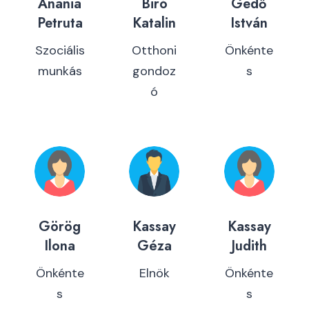
Anania
Biró
Gedő
Petruta
Katalin
István
Szociális
Otthoni
Önkénte
munkás
gondoz
s
ó
Görög
Kassay
Kassay
Ilona
Géza
Judith
Önkénte
Elnök
Önkénte
s
s