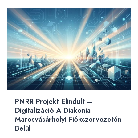
E
R
E
S
E
N
L
E
Z
Á
R
U
L
PNRR Projekt Elindult –
T
A
Digitalizáció A Diakonia
P
Marosvásárhelyi Fiókszervezetén
N
Belül
R
R