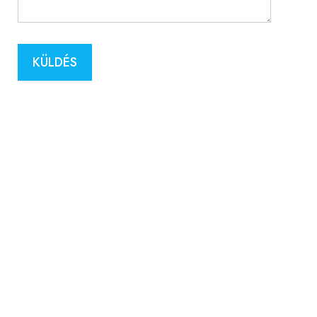
V
Á
S
Á
KÜLDÉS
R
H
E
L
Y
I
F
I
Ó
K
S
Z
E
R
V