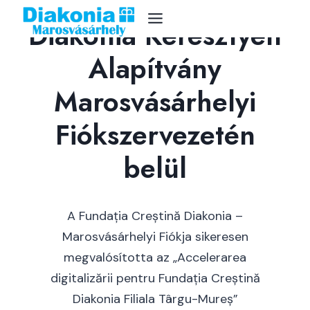
PNRR projekt a
Skip
Diakonia Keresztyén
to
content
Alapítvány
Marosvásárhelyi
Fiókszervezetén
belül
A Fundația Creștină Diakonia –
Marosvásárhelyi Fiókja sikeresen
megvalósította az „Accelerarea
digitalizării pentru Fundația Creștină
Diakonia Filiala Târgu-Mureș”