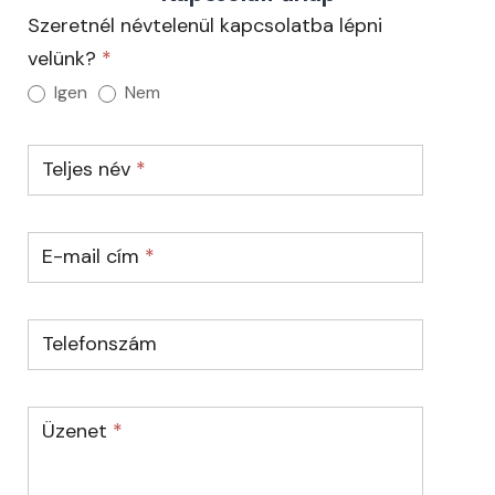
S
Á
Kapcsolat
Szeretnél névtelenül kapcsolatba lépni
Á
C
Marosvásárhely
velünk?
*
R
I
Igen
Nem
H
Ó
E
A
L
D
Teljes név
*
Y
I
A
K
E-mail cím
*
O
N
I
A
Telefonszám
M
A
R
Üzenet
*
O
S