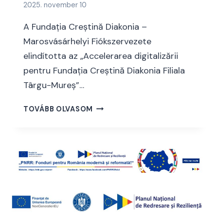
2025. november 10
D
I
A Fundația Creștină Diakonia –
G
Marosvásárhelyi Fiókszervezete
I
elindította az „Accelerarea digitalizării
T
A
pentru Fundația Creștină Diakonia Filiala
L
Târgu-Mureș”…
I
Z
P
TOVÁBB OLVASOM
Á
N
C
R
I
R
Ó
P
S
R
P
O
R
J
O
E
J
K