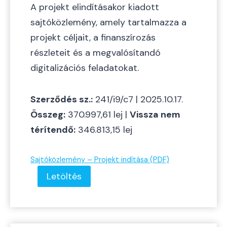
A projekt elindításakor kiadott
sajtóközlemény, amely tartalmazza a
projekt céljait, a finanszírozás
részleteit és a megvalósítandó
digitalizációs feladatokat.
Szerződés sz.:
241/i9/c7 | 2025.10.17.
Összeg:
370.997,61 lej |
Vissza nem
térítendő:
346.813,15 lej
Sajtóközlemény – Projekt indítása (PDF)
Letöltés