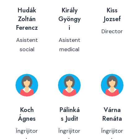
Hudák
Király
Kiss
Zoltán
Gyöngy
Jozsef
Ferencz
i
Director
Asistent
Asistent
social
medical
Koch
Pálinká
Várna
Ágnes
s Judit
Renáta
Îngrijitor
Îngrijitor
Îngrijitor