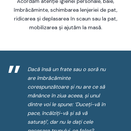
Acordăm atenție igienei personale, baie,
îmbrăcăminte, schimbarea lenjeriei de pat,
ridicarea și deplasarea în scaun sau la pat,
mobilizarea și ajutăm la masă.
”
Dacă însă un frate sau o soră nu
are îmbrăcăminte
corespunzătoare și nu are ce să
mănânce în ziua aceea, și unul
dintre voi le spune: ‘Duceți-vă în
pace, încălziți-vă și să vă
saturați’, dar nu le dați cele
necesare trupului, ce folos?