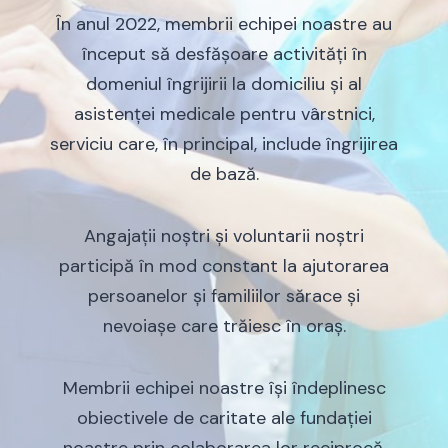
În anul 2022, membrii echipei noastre au
început să desfășoare activități în
domeniul îngrijirii la domiciliu și al
asistenței medicale pentru vârstnici,
serviciu care, în principal, include îngrijirea
de bază.
Angajații noștri și voluntarii noștri
participă în mod constant la ajutorarea
persoanelor și familiilor sărace și
nevoiașe care trăiesc în oraș.
Membrii echipei noastre își îndeplinesc
obiectivele de caritate ale fundației
noastre prin colaborarea lor reciprocă,