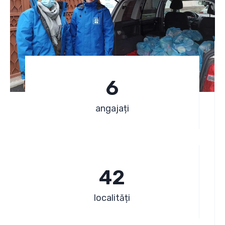
6
6
angajați
4
42
2
localități