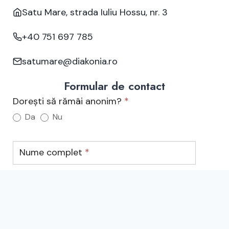
Satu Mare, strada Iuliu Hossu, nr. 3
+40 751 697 785
satumare@diakonia.ro
Formular de contact
Contact
Dorești să rămâi anonim?
*
Satu
Da
Nu
Mare
Nume complet
*
Adresă email