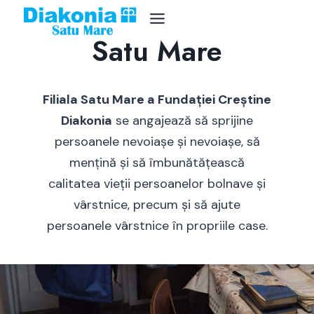
Diakonia – Filiala
Skip
to
Satu Mare
content
Filiala Satu Mare a Fundației Creștine
Diakonia
se angajează să sprijine
persoanele nevoiașe și nevoiașe, să
mențină și să îmbunătățească
calitatea vieții persoanelor bolnave și
vârstnice, precum și să ajute
persoanele vârstnice în propriile case.