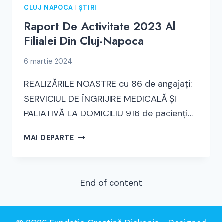
CLUJ NAPOCA
|
ȘTIRI
Raport De Activitate 2023 Al
Filialei Din Cluj-Napoca
6 martie 2024
REALIZĂRILE NOASTRE cu 86 de angajați:
SERVICIUL DE ÎNGRIJIRE MEDICALĂ ȘI
PALIATIVĂ LA DOMICILIU 916 de pacienți…
RAPORT
MAI DEPARTE
DE
ACTIVITATE
2023
End of content
AL
FILIALEI
DIN
CLUJ-