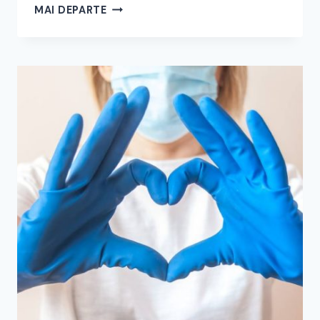
PROGRAM
MAI DEPARTE
EON
SFÂNTU
GHEORGHE