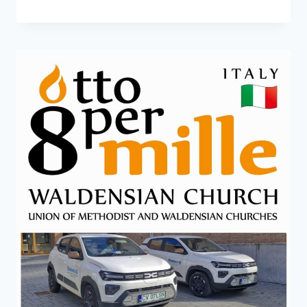
PNRR
LANSAT
–
DIGITALIZAREA
FILIALEI
TÂRGU
MUREȘ
A
FUNDAȚIEI
CREȘTINE
DIAKONIA