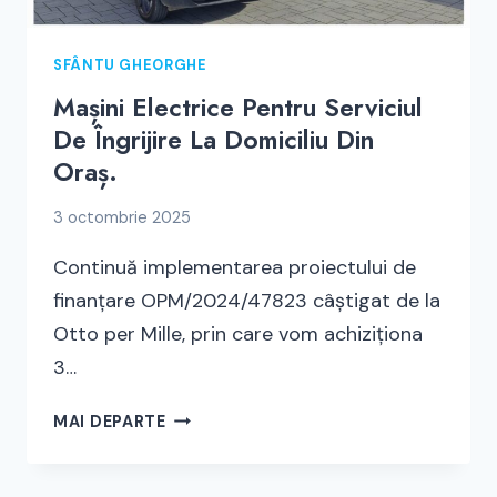
SFÂNTU GHEORGHE
Mașini Electrice Pentru Serviciul
De Îngrijire La Domiciliu Din
Oraș.
3 octombrie 2025
Continuă implementarea proiectului de
finanțare OPM/2024/47823 câștigat de la
Otto per Mille, prin care vom achiziționa
3…
MAȘINI
MAI DEPARTE
ELECTRICE
PENTRU
SERVICIUL