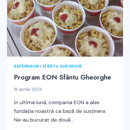
KAPERNAUM
|
SFÂNTU GHEORGHE
Program EON Sfântu Gheorghe
18 aprilie 2024
În ultima lună, compania EON a ales
fundația noastră ca bază de susținere.
Ne-au bucurat de două…