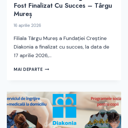
Fost Finalizat Cu Succes – Târgu
Mureș
16 aprilie 2026
Filiala Târgu Mureș a Fundației Creștine
Diakonia a finalizat cu succes, la data de
17 aprilie 2026,…
PROIECTUL
MAI DEPARTE
PNRR
DE
DIGITALIZARE
A
FOST
FINALIZAT
CU
SUCCES