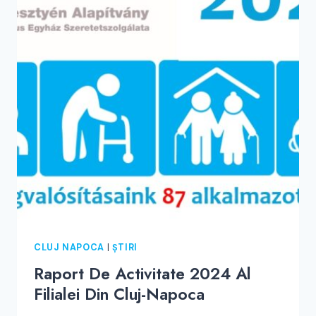
LA
DOMICILIU
DIN
ORAȘ.
CLUJ NAPOCA
|
ȘTIRI
Raport De Activitate 2024 Al
Filialei Din Cluj-Napoca