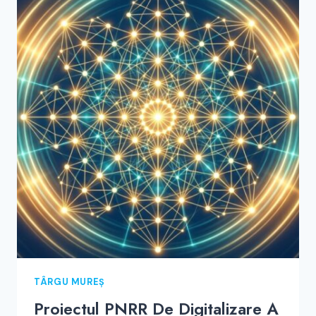
FONDUL
DE
SPRIJIN
OTTO
PER
MILLE
TÂRGU MUREȘ
Proiectul PNRR De Digitalizare A