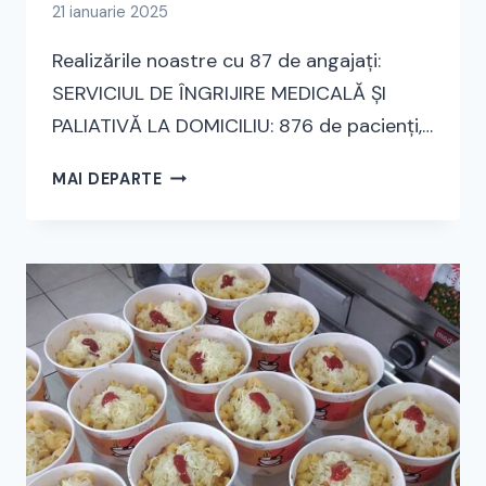
21 ianuarie 2025
Realizările noastre cu 87 de angajați:
SERVICIUL DE ÎNGRIJIRE MEDICALĂ ȘI
PALIATIVĂ LA DOMICILIU: 876 de pacienți,…
RAPORT
MAI DEPARTE
DE
ACTIVITATE
2024
AL
FILIALEI
DIN
CLUJ-
NAPOCA