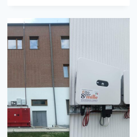
NOU
PROIECT
PRIN
FONDUL
DE
SPRIJIN
OTTO
PER
MILLE:
ACCESIBILITATE
ȘI
DISPOZITIVE
SPECIALE
DE
SPRIJIN