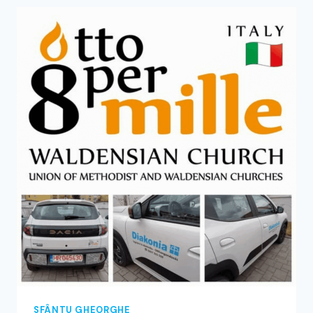
DE
ÎNGRIJIRE
LA
DOMICILIU
DIN
ORAȘ.
SFÂNTU GHEORGHE