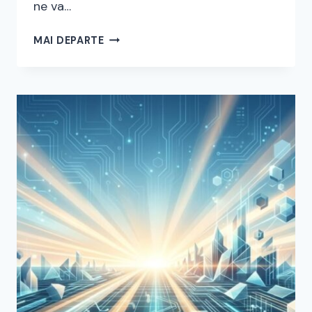
ne va…
MAȘINI
MAI DEPARTE
ELECTRICE
PENTRU
SERVICIUL
DE
ÎNGRIJIRE
LA
DOMICILIU
DIN
ORAȘ
–
2026