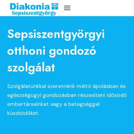
Skip
to
content
Sepsiszentgyörgyi
otthoni gondozó
szolgálat
Szolgálatunkkal szeretnénk méltó ápolásban és
egészségügyi gondozásban részesíteni idősödő
embertársainkat vagy a betegséggel
küszködőket.