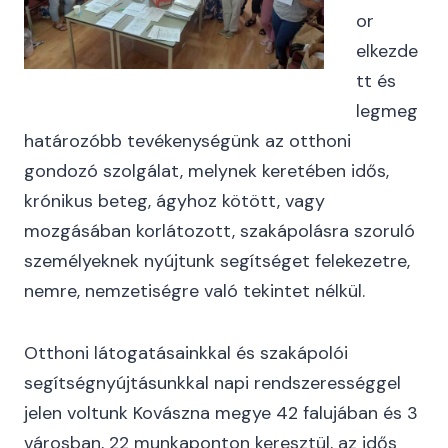
or
elkezde
tt és
legmeg
határozóbb tevékenységünk az otthoni
gondozó szolgálat, melynek keretében idős,
krónikus beteg, ágyhoz kötött, vagy
mozgásában korlátozott, szakápolásra szoruló
személyeknek nyújtunk segítséget felekezetre,
nemre, nemzetiségre való tekintet nélkül.
Otthoni látogatásainkkal és szakápolói
segítségnyújtásunkkal napi rendszerességgel
jelen voltunk Kovászna megye 42 falujában és 3
városban, 22 munkaponton keresztül, az idős