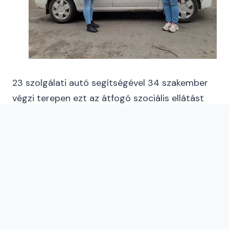
23 szolgálati autó segítségével 34 szakember
végzi terepen ezt az átfogó szociális ellátást
Kovászna megyében, havonta átlagosan 800
idős és beteg rászorulón segítve.
A segítségnyújtást az ápolást igénylő személy,
vagy annak hozzátartozói kérhetik a
településeket ellátó ápolóktól, asszisztensektől.
Az otthoni gondozás feltételeiről a